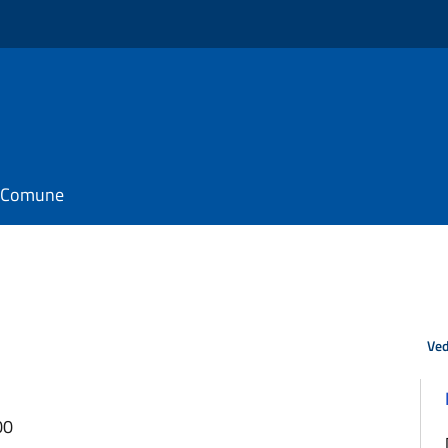
il Comune
Ved
00