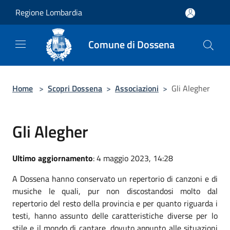
Salta al contenuto principale
Regione Lombardia
Comune di Dossena
Home
>
Scopri Dossena
>
Associazioni
>
Gli Alegher
Gli Alegher
Ultimo aggiornamento
: 4 maggio 2023, 14:28
A Dossena hanno conservato un repertorio di canzoni e di
musiche le quali, pur non discostandosi molto dal
repertorio del resto della provincia e per quanto riguarda i
testi, hanno assunto delle caratteristiche diverse per lo
stile e il mondo di cantare, dovuto appunto alle situazioni