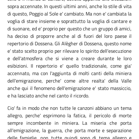
sopra accennate. In questi ultimi anni, anche lo stile di vita
di questo, Poggio al Sole e' cambiato. Ma non e' cambiata la
voglia di stare insieme e soprattutto la voglia di cantare e
di suonare, ed e' proprio per questo che un gruppo di amici,
ha deciso di proporre anche al di fuori del loro paese il
repertorio di Dossena. Gli Alègher di Dossena, questo nome
e' stato scelto proprio per rilevare lo spirito dell'esecuzione
e dell'atmosfera che si viene a creare durante le loro
esibizioni. Il repertorio e' quello tradizionale, come gia'
accennato, ma con l'aggiunta di molti canti della miniera
dell'emigrazione, perche' come altre realta' della Valle
anche qui il fenomeno dell'emigrazione e' stato massiccio,
e ha lasciato anche nel canto il ricordo.
Cio' fa in modo che non tutte le canzoni abbiano un tema
allegro, perche' esprimono la fatica, il pericolo di morte
sempre incombente in miniera. La miseria che porta
all'emigrazione, la guerra, che porta morte e separazione
delle famiglie, non tutte quindi sono di tema allegro e