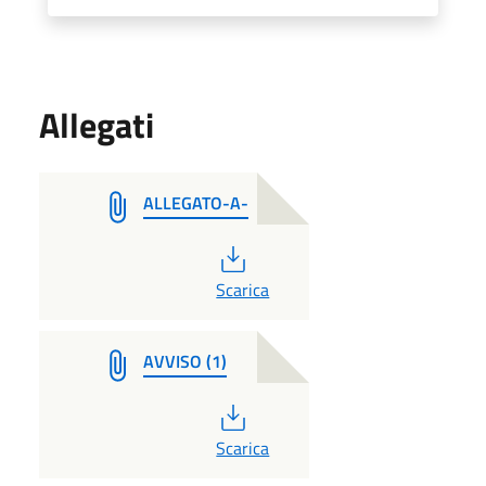
Allegati
ALLEGATO-A-
PDF
Scarica
AVVISO (1)
PDF
Scarica