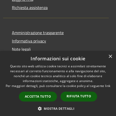
Richiesta assistenza
Amministrazione trasparente
Informativa privacy
Note legali
×
Dichiarazione di accessibilità
Informazioni sui cookie
Questo sito web utilizza cookie tecnici e assimilati strettamente
necessari al corretto funzionamento e alla navigazione del sito,
nonché un cookie tecnico analitico al solo fine di elaborare
informazioni statistiche, aggregate e anonime.
RSS
Copyright © 2026 • Comune di
Per maggiori dettagli, può consultare la cookie policy al seguente
link
Accessibilità
Dossena • Powered by
Privacy
Municipium
Accesso
•
RIFIUTA TUTTO
ACCETTA TUTTO
Cookie
redazione
Mappa del sito
MOSTRA DETTAGLI