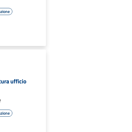
azione
tura ufficio
e
azione