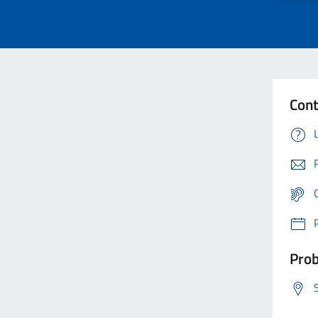
Cont
Prob