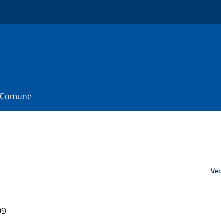
il Comune
Ved
09