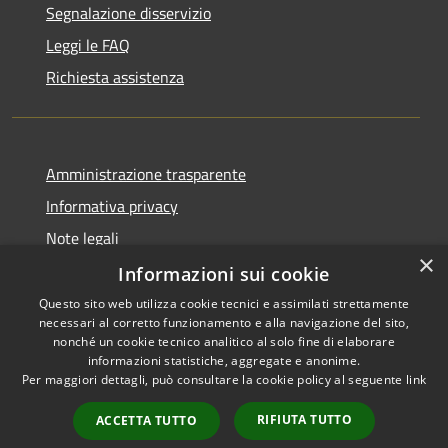
Segnalazione disservizio
Leggi le FAQ
Richiesta assistenza
Amministrazione trasparente
Informativa privacy
Note legali
×
Dichiarazione di accessibilità
Informazioni sui cookie
Questo sito web utilizza cookie tecnici e assimilati strettamente
necessari al corretto funzionamento e alla navigazione del sito,
nonché un cookie tecnico analitico al solo fine di elaborare
informazioni statistiche, aggregate e anonime.
RSS
Copyright © 2026 • Comune di
Per maggiori dettagli, può consultare la cookie policy al seguente
link
Accessibilità
Dossena • Powered by
Privacy
Municipium
Accesso
•
RIFIUTA TUTTO
ACCETTA TUTTO
Cookie
redazione