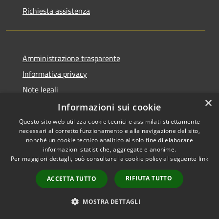
Richiesta assistenza
Amministrazione trasparente
Informativa privacy
Note legali
×
Dichiarazione di accessibilità
Informazioni sui cookie
Questo sito web utilizza cookie tecnici e assimilati strettamente
necessari al corretto funzionamento e alla navigazione del sito,
nonché un cookie tecnico analitico al solo fine di elaborare
informazioni statistiche, aggregate e anonime.
RSS
Copyright © 2026 • Comune di
Per maggiori dettagli, può consultare la cookie policy al seguente
link
Accessibilità
Dossena • Powered by
Privacy
Municipium
Accesso
•
RIFIUTA TUTTO
ACCETTA TUTTO
Cookie
redazione
Mappa del sito
MOSTRA DETTAGLI