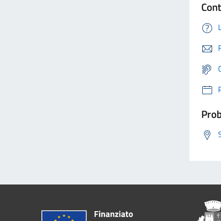
Cont
Prob