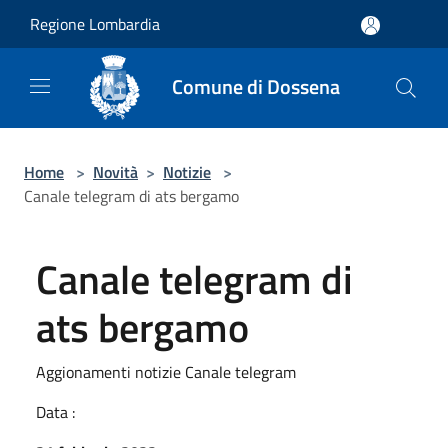
Salta al contenuto principale
Regione Lombardia
Comune di Dossena
Home
>
Novità
>
Notizie
>
Canale telegram di ats bergamo
Canale telegram di
ats bergamo
Aggionamenti notizie Canale telegram
Data :